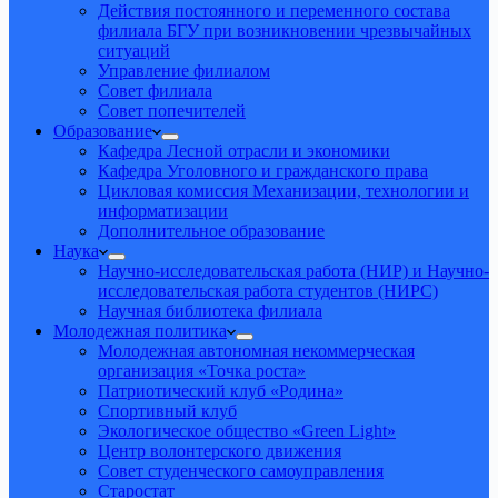
Действия постоянного и переменного состава
филиала БГУ при возникновении чрезвычайных
ситуаций
Управление филиалом
Совет филиала
Совет попечителей
Образование
Кафедра Лесной отрасли и экономики
Кафедра Уголовного и гражданского права
Цикловая комиссия Механизации, технологии и
информатизации
Дополнительное образование
Наука
Научно-исследовательская работа (НИР) и Научно-
исследовательская работа студентов (НИРС)
Научная библиотека филиала
Молодежная политика
Молодежная автономная некоммерческая
организация «Точка роста»
Патриотический клуб «Родина»
Спортивный клуб
Экологическое общество «Green Light»
Центр волонтерского движения
Совет студенческого самоуправления
Старостат