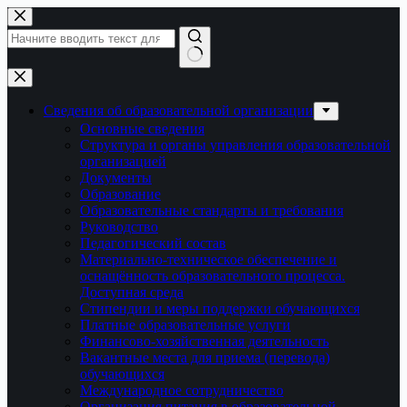
Перейти
к
сути
Ничего
не
найдено
Сведения об образовательной организации
Основные сведения
Структура и органы управления образовательной
организацией
Документы
Образование
Образовательные стандарты и требования
Руководство
Педагогический состав
Материально-техническое обеспечение и
оснащённость образовательного процесса.
Доступная среда
Стипендии и меры поддержки обучающихся
Платные образовательные услуги
Финансово-хозяйственная деятельность
Вакантные места для приема (перевода)
обучающихся
Международное сотрудничество
Организация питания в образовательной