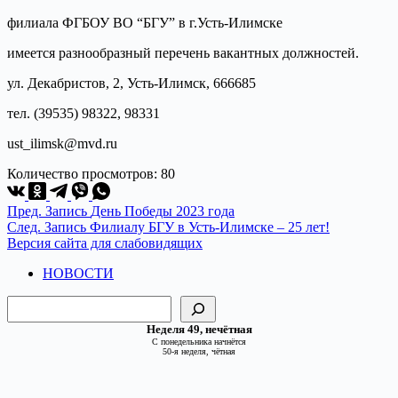
филиала ФГБОУ ВО “БГУ” в г.Усть-Илимске
имеется разнообразный перечень вакантных должностей.
ул. Декабристов, 2, Усть­-Илимск, 666685
тел. (39535) 98322, 98331
ust_ilimsk@mvd.ru
Количество просмотров:
80
Пред.
Запись
День Победы 2023 года
След.
Запись
Филиалу БГУ в Усть-Илимске – 25 лет!
Версия сайта для слабовидящих
НОВОСТИ
Поиск
Неделя 49, нечётная
С понедельника начнётся
50-я неделя, чётная