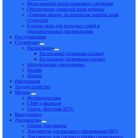
Молодежный центр правового обучения
Обеспечение гарантий прав ребенка
«Горячая линия» по вопросам защиты прав
студентов
Единое окно для молодых семей в
образовательных организациях
Поступающим
Студентам
Расписание
Расписание (основная ссылка)
Расписание (резервная ссылка)
Методическое обеспечение
Moodle
Mahara
Работникам
Трудоустройство
Медиа
Фоторепортажи
СМИ о филиале
Газета «Вестник БГУ»
Выпускнику
Документы
Общие документы
Документы для высшего образования (ВО)
Документы для среднего профессионального