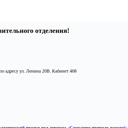
вительного отделения!
 по адресу ул. Ленина 20В. Кабинет 408
логический проект под девизом «Сохраним природу вместе!»