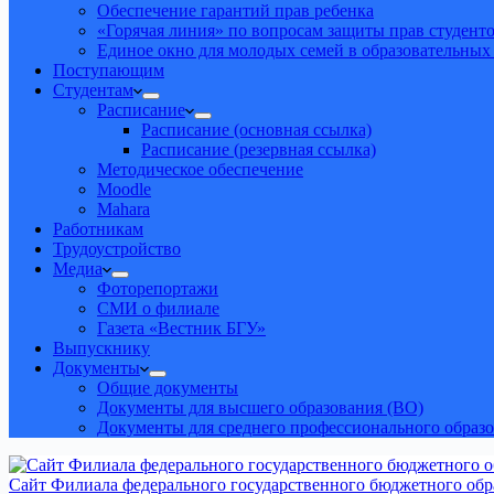
Обеспечение гарантий прав ребенка
«Горячая линия» по вопросам защиты прав студент
Единое окно для молодых семей в образовательных
Поступающим
Студентам
Расписание
Расписание (основная ссылка)
Расписание (резервная ссылка)
Методическое обеспечение
Moodle
Mahara
Работникам
Трудоустройство
Медиа
Фоторепортажи
СМИ о филиале
Газета «Вестник БГУ»
Выпускнику
Документы
Общие документы
Документы для высшего образования (ВО)
Документы для среднего профессионального образ
Сайт Филиала федерального государственного бюджетного обра