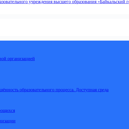
зовательного учреждения высшего образования «Байкальский го
ной организацией
щённость образовательного процесса. Доступная среда
ающихся
анизации