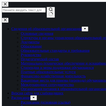
Перейти
к
сути
Ничего
не
найдено
Сведения об образовательной организации
Основные сведения
Структура и органы управления образовательной о
Документы
Образование
Образовательные стандарты и требования
Руководство
Педагогический состав
Материально-техническое обеспечение и оснащённос
Стипендии и меры поддержки обучающихся
Платные образовательные услуги
Финансово-хозяйственная деятельность
Вакантные места для приема (перевода) обучающих
Международное сотрудничество
Организация питания в образовательной организац
Версия сайта для слабовидящих
Расписание
Расписание (основная ссылка)