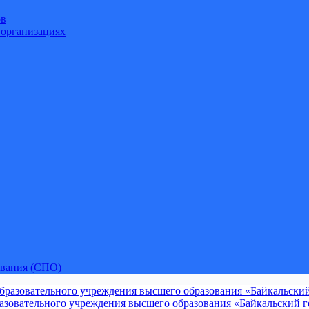
ов
 организациях
ования (СПО)
зовательного учреждения высшего образования «Байкальский го