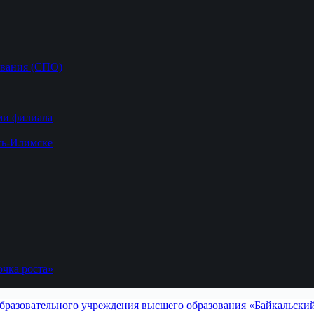
ования (СПО)
ми филиала
ть-Илимске
чка роста»