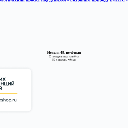
Неделя 49, нечётная
С понедельника начнётся
50-я неделя, чётная