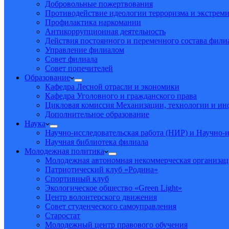
Добровольные пожертвования
Противодействие идеологии терроризма и экстрем
Профилактика наркомании
Антикоррупционная деятельность
Действия постоянного и переменного состава фил
Управление филиалом
Совет филиала
Совет попечителей
Образование
Кафедра Лесной отрасли и экономики
Кафедра Уголовного и гражданского права
Цикловая комиссия Механизации, технологии и и
Дополнительное образование
Наука
Научно-исследовательская работа (НИР) и Научно-и
Научная библиотека филиала
Молодежная политика
Молодежная автономная некоммерческая организац
Патриотический клуб «Родина»
Спортивный клуб
Экологическое общество «Green Light»
Центр волонтерского движения
Совет студенческого самоуправления
Старостат
Молодежный центр правового обучения