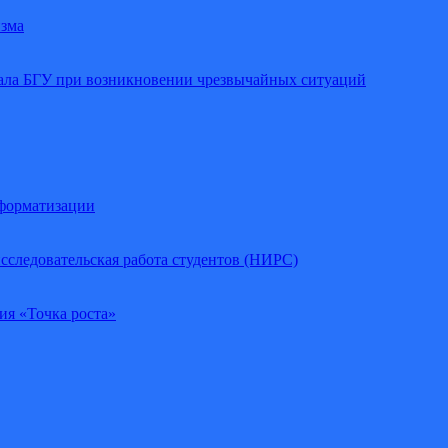
изма
иала БГУ при возникновении чрезвычайных ситуаций
нформатизации
сследовательская работа студентов (НИРС)
ия «Точка роста»