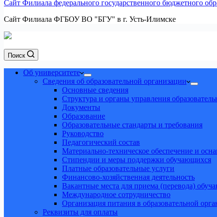
Сайт Филиала федерального государственного бюджетного обра
Сайт Филиала ФГБОУ ВО "БГУ" в г. Усть-Илимске
Поиск
Об университете
Сведения об образовательной организации
Основные сведения
Структура и органы управления образователь
Документы
Образование
Образовательные стандарты и требования
Руководство
Педагогический состав
Материально-техническое обеспечение и осна
Стипендии и меры поддержки обучающихся
Платные образовательные услуги
Финансово-хозяйственная деятельность
Вакантные места для приема (перевода) обуч
Международное сотрудничество
Организация питания в образовательной орг
Реквизиты для оплаты