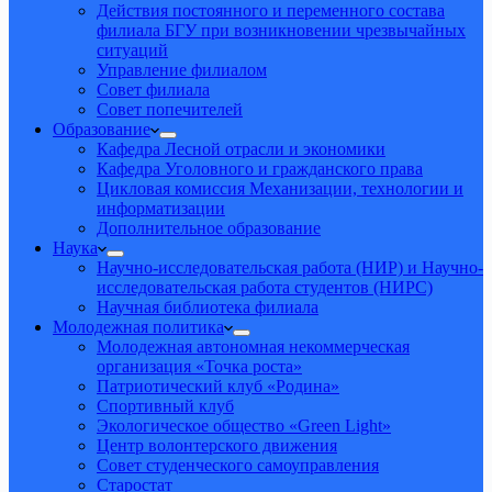
Действия постоянного и переменного состава
филиала БГУ при возникновении чрезвычайных
ситуаций
Управление филиалом
Совет филиала
Совет попечителей
Образование
Кафедра Лесной отрасли и экономики
Кафедра Уголовного и гражданского права
Цикловая комиссия Механизации, технологии и
информатизации
Дополнительное образование
Наука
Научно-исследовательская работа (НИР) и Научно-
исследовательская работа студентов (НИРС)
Научная библиотека филиала
Молодежная политика
Молодежная автономная некоммерческая
организация «Точка роста»
Патриотический клуб «Родина»
Спортивный клуб
Экологическое общество «Green Light»
Центр волонтерского движения
Совет студенческого самоуправления
Старостат