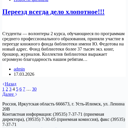
Переезд всегда дело хлопотное!!!
Студенты — волонтеры 2 курса, обучающиеся по программам
среднего профессионального образования, приняли участие в
переезде книжного фонда библиотеки имени Ю. Федотова на
новый адрес. Фонд библиотеки более 37 тысяч экз. книг,
брошюр, журналов. Коллектив библиотеки выражает
огромную благодарность нашим ребятам…
admin
17.03.2026
Назад
1
2
3
4
5
6
7
…
30
Далее
Россия, Иркутская область 666673, г. Усть-Илимск, ул. Ленина
20В
Контактная информация: (39535) 7-37-71 (приемная
директора), (39535) 7-30-05 (приемная комиссия), факс (39535)
7-37-71