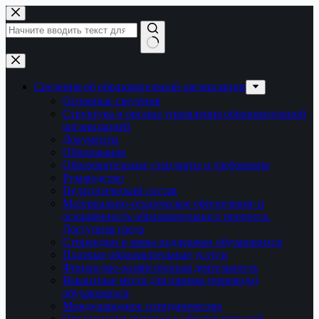
Перейти
к
сути
Ничего
не
найдено
Сведения об образовательной организации
Основные сведения
Структура и органы управления образовательной
организацией
Документы
Образование
Образовательные стандарты и требования
Руководство
Педагогический состав
Материально-техническое обеспечение и
оснащённость образовательного процесса.
Доступная среда
Стипендии и меры поддержки обучающихся
Платные образовательные услуги
Финансово-хозяйственная деятельность
Вакантные места для приема (перевода)
обучающихся
Международное сотрудничество
Организация питания в образовательной