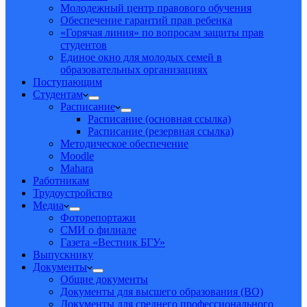
Молодежный центр правового обучения
Обеспечение гарантий прав ребенка
«Горячая линия» по вопросам защиты прав
студентов
Единое окно для молодых семей в
образовательных организациях
Поступающим
Студентам
Расписание
Расписание (основная ссылка)
Расписание (резервная ссылка)
Методическое обеспечение
Moodle
Mahara
Работникам
Трудоустройство
Медиа
Фоторепортажи
СМИ о филиале
Газета «Вестник БГУ»
Выпускнику
Документы
Общие документы
Документы для высшего образования (ВО)
Документы для среднего профессионального