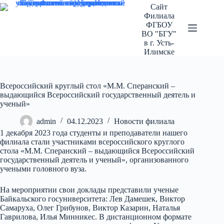
Перейти
Сайт
к
Филиала
сути
ФГБОУ
ВО "БГУ"
в г. Усть-
Илимске
Всероссийский круглый стол «М.М. Сперанский –
выдающийся Всероссийский государственный деятель и
ученый»
admin
04.12.2023
Новости филиала
1 декабря 2023 года студенты и преподаватели нашего
филиала стали участниками всероссийского круглого
стола «М.М. Сперанский – выдающийся Всероссийский
государственный деятель и ученый», организованного
учеными головного вуза.
На мероприятии свои доклады представили ученые
Байкальского госуниверситета: Лев Дамешек, Виктор
Самаруха, Олег Грибунов, Виктор Казарин, Наталья
Гаврилова, Илья Минникес. В дистанционном формате