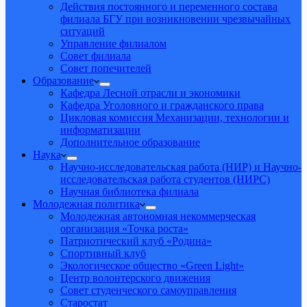
Действия постоянного и переменного состава
филиала БГУ при возникновении чрезвычайных
ситуаций
Управление филиалом
Совет филиала
Совет попечителей
Образование
Кафедра Лесной отрасли и экономики
Кафедра Уголовного и гражданского права
Цикловая комиссия Механизации, технологии и
информатизации
Дополнительное образование
Наука
Научно-исследовательская работа (НИР) и Научно-
исследовательская работа студентов (НИРС)
Научная библиотека филиала
Молодежная политика
Молодежная автономная некоммерческая
организация «Точка роста»
Патриотический клуб «Родина»
Спортивный клуб
Экологическое общество «Green Light»
Центр волонтерского движения
Совет студенческого самоуправления
Старостат