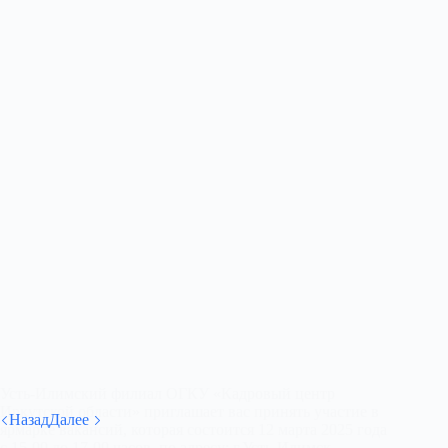
Усть-Илимский филиал ОГКУ «Кадровый центр
Иркутской области» приглашает вас принять участие в
Назад
Далее
ярмарке вакансий, которая состоится 12 марта 2025 года
с 15-00 до 17-00 часов, по адресу: г.Усть-Илимск,