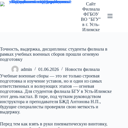
Перейти
Сайт
к
Филиала
сути
ФГБОУ
ВО "БГУ"
в г. Усть-
Илимске
Точность, выдержка, дисциплина: студенты филиала в
рамках учебных военных сборов прошли огневую
подготовку
admin
01.06.2026
Новости филиала
Учебные военные сборы — это не только строевая
подготовка и изучение уставов, но и один из самых
ответственных и волнующих этапов — огневая
подготовка. Для студентов филиала БГУ в Усть-Илимске
этот день настал. В тире, под чутким руководством
инструктора и преподавателя БЖД Антонова Н.П.,
будущие специалисты проверяли свою меткость и
выдержку.
Перед тем как взять в руки пневматическую винтовку,