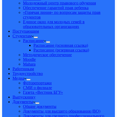
Молодежный центр правового обучения
Обеспечение гарантий прав ребенка
«Горячая линия» по вопросам защиты прав
студентов
Единое окно для молодых семей в
образовательных организациях
Поступающим
Студентам
Расписание
Расписание (основная ссылка)
Расписание (резервная ссылка)
Методическое обеспечение
Moodle
Mahara
Работникам
Трудоустройство
Медиа
Фоторепортажи
СМИ о филиале
Газета «Вестник БГУ»
Выпускнику
Документы
Общие документы
Документы для высшего образования (ВО)
Документы для среднего профессионального