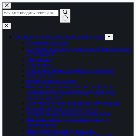
Перейти
к
сути
Ничего
не
найдено
Сведения об образовательной организации
Основные сведения
Структура и органы управления образовательной
организацией
Документы
Образование
Образовательные стандарты и требования
Руководство
Педагогический состав
Материально-техническое обеспечение и
оснащённость образовательного процесса.
Доступная среда
Стипендии и меры поддержки обучающихся
Платные образовательные услуги
Финансово-хозяйственная деятельность
Вакантные места для приема (перевода)
обучающихся
Международное сотрудничество
Организация питания в образовательной