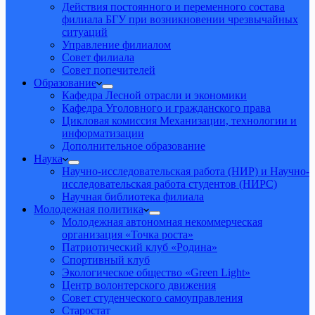
Действия постоянного и переменного состава
филиала БГУ при возникновении чрезвычайных
ситуаций
Управление филиалом
Совет филиала
Совет попечителей
Образование
Кафедра Лесной отрасли и экономики
Кафедра Уголовного и гражданского права
Цикловая комиссия Механизации, технологии и
информатизации
Дополнительное образование
Наука
Научно-исследовательская работа (НИР) и Научно-
исследовательская работа студентов (НИРС)
Научная библиотека филиала
Молодежная политика
Молодежная автономная некоммерческая
организация «Точка роста»
Патриотический клуб «Родина»
Спортивный клуб
Экологическое общество «Green Light»
Центр волонтерского движения
Совет студенческого самоуправления
Старостат