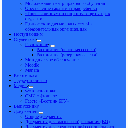
Молодежный центр правового обучения
Обеспечение гарантий прав ребенка
«Горячая линия» по вопросам защиты прав
студентов
Единое окно для молодых семей в
образовательных организациях
Поступающим
Студентам
Расписание
Расписание (основная ссылка)
Расписание (резервная ссылка)
Методическое обеспечение
Moodle
Mahara
Работникам
Трудоустройство
Медиа
Фоторепортажи
СМИ о филиале
Газета «Вестник БГУ»
Выпускнику
Документы
Общие документы
Документы для высшего образования (ВО)
Документы для среднего профессионального