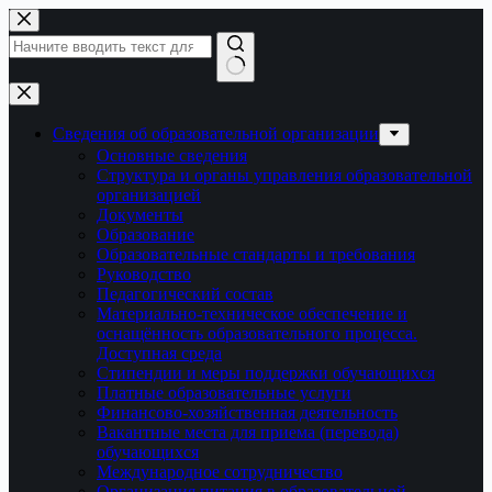
Перейти
к
сути
Ничего
не
найдено
Сведения об образовательной организации
Основные сведения
Структура и органы управления образовательной
организацией
Документы
Образование
Образовательные стандарты и требования
Руководство
Педагогический состав
Материально-техническое обеспечение и
оснащённость образовательного процесса.
Доступная среда
Стипендии и меры поддержки обучающихся
Платные образовательные услуги
Финансово-хозяйственная деятельность
Вакантные места для приема (перевода)
обучающихся
Международное сотрудничество
Организация питания в образовательной