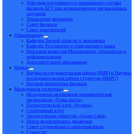
Действия постоянного и переменного состава
филиала БГУ при возникновении чрезвычайных
ситуаций
Управление филиалом
Совет филиала
Совет попечителей
Образование
Кафедра Лесной отрасли и экономики
Кафедра Уголовного и гражданского права
Цикловая комиссия Механизации, технологии и
информатизации
Дополнительное образование
Наука
Научно-исследовательская работа (НИР) и Научно-
исследовательская работа студентов (НИРС)
Научная библиотека филиала
Молодежная политика
Молодежная автономная некоммерческая
организация «Точка роста»
Патриотический клуб «Родина»
Спортивный клуб
Экологическое общество «Green Light»
Центр волонтерского движения
Совет студенческого самоуправления
Старостат