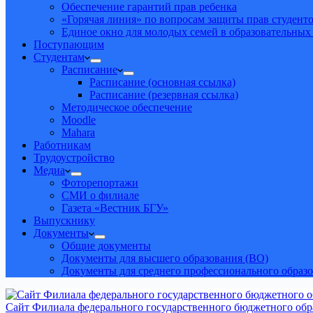
Обеспечение гарантий прав ребенка
«Горячая линия» по вопросам защиты прав студент
Единое окно для молодых семей в образовательных
Поступающим
Студентам
Расписание
Расписание (основная ссылка)
Расписание (резервная ссылка)
Методическое обеспечение
Moodle
Mahara
Работникам
Трудоустройство
Медиа
Фоторепортажи
СМИ о филиале
Газета «Вестник БГУ»
Выпускнику
Документы
Общие документы
Документы для высшего образования (ВО)
Документы для среднего профессионального образ
Сайт Филиала федерального государственного бюджетного обра