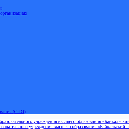
ов
 организациях
ования (СПО)
зовательного учреждения высшего образования «Байкальский го