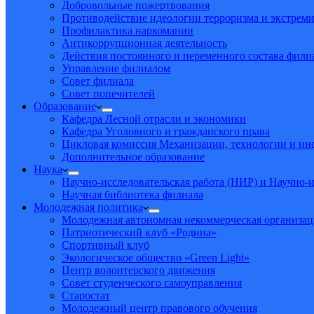
Добровольные пожертвования
Противодействие идеологии терроризма и экстрем
Профилактика наркомании
Антикоррупционная деятельность
Действия постоянного и переменного состава фил
Управление филиалом
Совет филиала
Совет попечителей
Образование
Кафедра Лесной отрасли и экономики
Кафедра Уголовного и гражданского права
Цикловая комиссия Механизации, технологии и и
Дополнительное образование
Наука
Научно-исследовательская работа (НИР) и Научно-и
Научная библиотека филиала
Молодежная политика
Молодежная автономная некоммерческая организац
Патриотический клуб «Родина»
Спортивный клуб
Экологическое общество «Green Light»
Центр волонтерского движения
Совет студенческого самоуправления
Старостат
Молодежный центр правового обучения