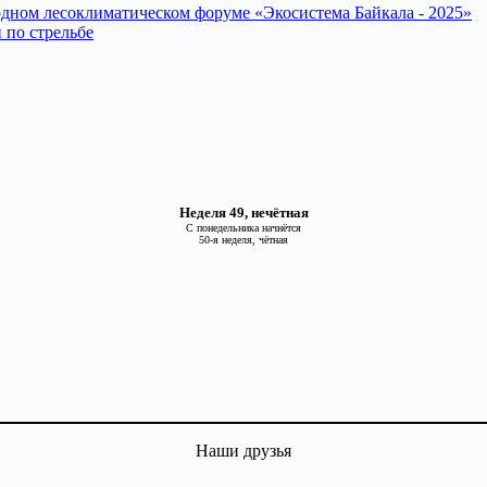
дном лесоклиматическом форуме «Экосистема Байкала - 2025»
 по стрельбе
Неделя 49, нечётная
С понедельника начнётся
50-я неделя, чётная
Наши друзья