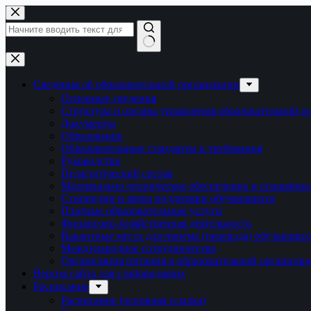
Перейти
к
сути
Ничего
не
найдено
Сведения об образовательной организации
Основные сведения
Структура и органы управления образовательной о
Документы
Образование
Образовательные стандарты и требования
Руководство
Педагогический состав
Материально-техническое обеспечение и оснащённос
Стипендии и меры поддержки обучающихся
Платные образовательные услуги
Финансово-хозяйственная деятельность
Вакантные места для приема (перевода) обучающих
Международное сотрудничество
Организация питания в образовательной организац
Версия сайта для слабовидящих
Расписание
Расписание (основная ссылка)