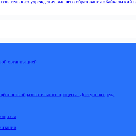
зовательного учреждения высшего образования «Байкальский го
ной организацией
щённость образовательного процесса. Доступная среда
ающихся
анизации