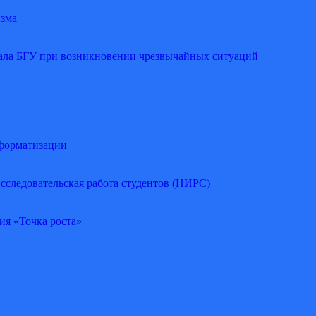
изма
иала БГУ при возникновении чрезвычайных ситуаций
нформатизации
сследовательская работа студентов (НИРС)
ия «Точка роста»