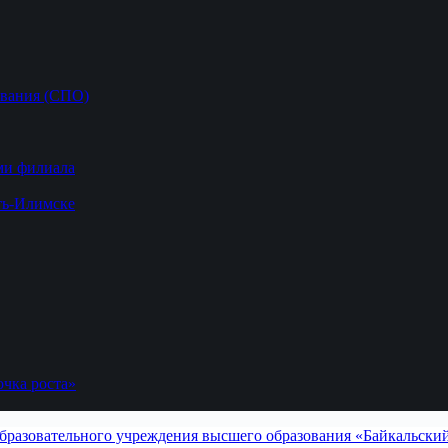
ования (СПО)
ми филиала
ть-Илимске
чка роста»