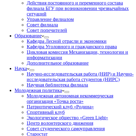
Действия постоянного и переменного состава
филиала БГУ при возникновении чрезвычайных
ситуаций
Управление филиалом
Совет филиала
Совет попечителей
Образование
Кафедра Лесной отрасли и экономики
Кафедра Уголовного и гражданского права
Цикловая комиссия Механизации, технологии и
информатизации
Дополнительное образование
Наука
Научно-исследовательская работа (НИР) и Научно-
исследовательская работа студентов (НИРС)
Научная библиотека филиала
Молодежная политика
Молодежная автономная некоммерческая
организация «Точка роста»
Патриотический клуб «Родина»
Спортивный клуб
Экологическое общество «Green Light»
Центр волонтерского движения
Совет студенческого самоуправления
Старостат