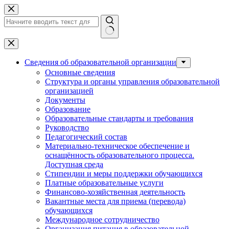
Перейти
к
сути
Ничего
не
найдено
Сведения об образовательной организации
Основные сведения
Структура и органы управления образовательной
организацией
Документы
Образование
Образовательные стандарты и требования
Руководство
Педагогический состав
Материально-техническое обеспечение и
оснащённость образовательного процесса.
Доступная среда
Стипендии и меры поддержки обучающихся
Платные образовательные услуги
Финансово-хозяйственная деятельность
Вакантные места для приема (перевода)
обучающихся
Международное сотрудничество
Организация питания в образовательной