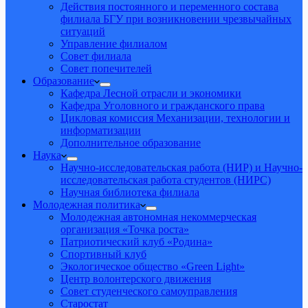
Действия постоянного и переменного состава
филиала БГУ при возникновении чрезвычайных
ситуаций
Управление филиалом
Совет филиала
Совет попечителей
Образование
Кафедра Лесной отрасли и экономики
Кафедра Уголовного и гражданского права
Цикловая комиссия Механизации, технологии и
информатизации
Дополнительное образование
Наука
Научно-исследовательская работа (НИР) и Научно-
исследовательская работа студентов (НИРС)
Научная библиотека филиала
Молодежная политика
Молодежная автономная некоммерческая
организация «Точка роста»
Патриотический клуб «Родина»
Спортивный клуб
Экологическое общество «Green Light»
Центр волонтерского движения
Совет студенческого самоуправления
Старостат