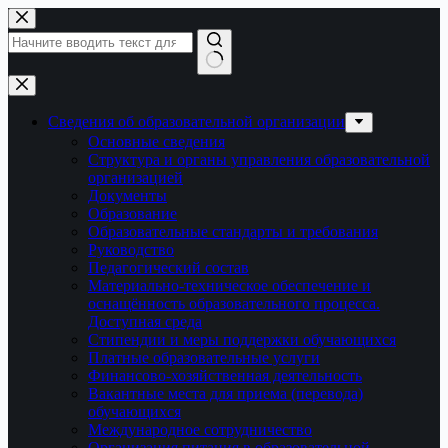
Перейти
к
сути
Ничего
не
найдено
Сведения об образовательной организации
Основные сведения
Структура и органы управления образовательной
организацией
Документы
Образование
Образовательные стандарты и требования
Руководство
Педагогический состав
Материально-техническое обеспечение и
оснащённость образовательного процесса.
Доступная среда
Стипендии и меры поддержки обучающихся
Платные образовательные услуги
Финансово-хозяйственная деятельность
Вакантные места для приема (перевода)
обучающихся
Международное сотрудничество
Организация питания в образовательной