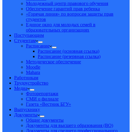
Молодежный центр правового обучения
Обеспечение гарантий прав ребенка
«Горячая линия» по вопросам защиты прав
студентов
Единое окно для молодых семей в
образовательных организациях
Поступающим
Студентам
Расписание
Расписание (основная ссылка)
Расписание (резервная ссылка)
Методическое обеспечение
Moodle
Mahara
Работникам
Трудоустройство
Медиа
Фоторепортажи
СМИ о филиале
Газета «Вестник БГУ»
Выпускнику
Документы
Общие документы
Документы для высшего образования (ВО)
Документы для среднего профессионального