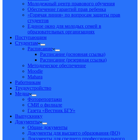
Молодежный центр правового обучения
Обеспечение гарантий прав ребенка
«Горячая линия» по вопросам защиты прав
студентов
Единое окно для молодых семей в
образовательных организациях
Поступающим
Студентам
Расписание
Расписание (основная ссылка)
Расписание (резервная ссылка)
Методическое обеспечение
Moodle
Mahara
Работникам
Трудоустройство
Медиа
Фоторепортажи
СМИ о филиале
Газета «Вестник БГУ»
Выпускнику
Документы
Общие документы
Документы для высшего образования (ВО)
Документы для среднего профессионального