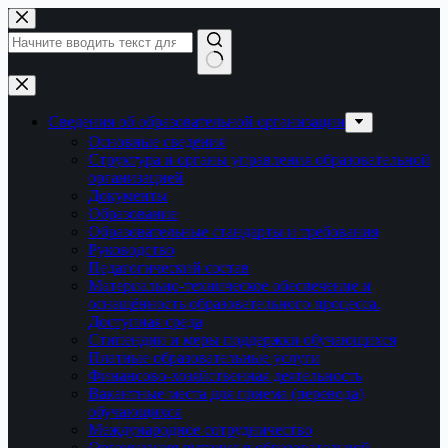
Перейти
к
сути
Ничего
не
найдено
Сведения об образовательной организации
Основные сведения
Структура и органы управления образовательной
организацией
Документы
Образование
Образовательные стандарты и требования
Руководство
Педагогический состав
Материально-техническое обеспечение и
оснащённость образовательного процесса.
Доступная среда
Стипендии и меры поддержки обучающихся
Платные образовательные услуги
Финансово-хозяйственная деятельность
Вакантные места для приема (перевода)
обучающихся
Международное сотрудничество
Организация питания в образовательной