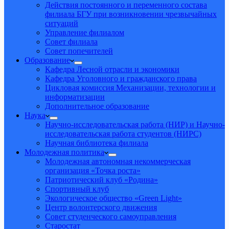
Действия постоянного и переменного состава
филиала БГУ при возникновении чрезвычайных
ситуаций
Управление филиалом
Совет филиала
Совет попечителей
Образование
Кафедра Лесной отрасли и экономики
Кафедра Уголовного и гражданского права
Цикловая комиссия Механизации, технологии и
информатизации
Дополнительное образование
Наука
Научно-исследовательская работа (НИР) и Научно-
исследовательская работа студентов (НИРС)
Научная библиотека филиала
Молодежная политика
Молодежная автономная некоммерческая
организация «Точка роста»
Патриотический клуб «Родина»
Спортивный клуб
Экологическое общество «Green Light»
Центр волонтерского движения
Совет студенческого самоуправления
Старостат