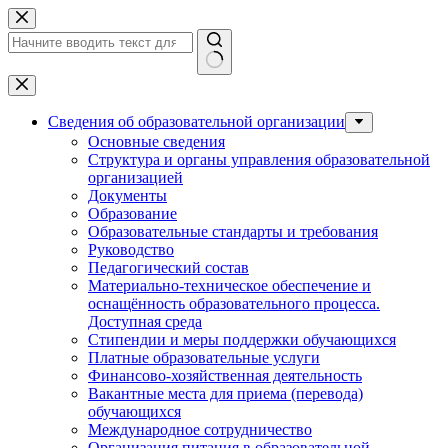
Перейти
к
сути
Ничего
не
найдено
Сведения об образовательной организации
Основные сведения
Структура и органы управления образовательной
организацией
Документы
Образование
Образовательные стандарты и требования
Руководство
Педагогический состав
Материально-техническое обеспечение и
оснащённость образовательного процесса.
Доступная среда
Стипендии и меры поддержки обучающихся
Платные образовательные услуги
Финансово-хозяйственная деятельность
Вакантные места для приема (перевода)
обучающихся
Международное сотрудничество
Организация питания в образовательной