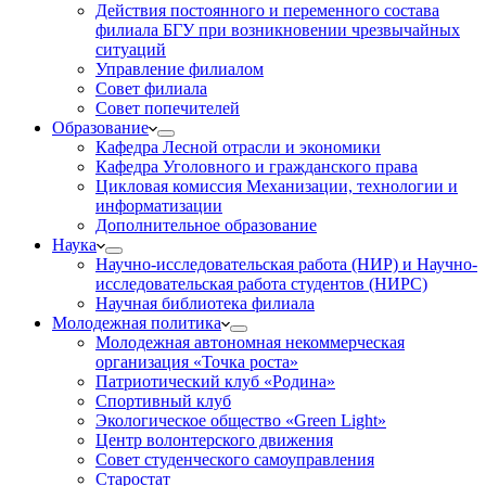
Действия постоянного и переменного состава
филиала БГУ при возникновении чрезвычайных
ситуаций
Управление филиалом
Совет филиала
Совет попечителей
Образование
Кафедра Лесной отрасли и экономики
Кафедра Уголовного и гражданского права
Цикловая комиссия Механизации, технологии и
информатизации
Дополнительное образование
Наука
Научно-исследовательская работа (НИР) и Научно-
исследовательская работа студентов (НИРС)
Научная библиотека филиала
Молодежная политика
Молодежная автономная некоммерческая
организация «Точка роста»
Патриотический клуб «Родина»
Спортивный клуб
Экологическое общество «Green Light»
Центр волонтерского движения
Совет студенческого самоуправления
Старостат