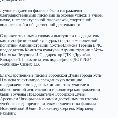
Лучшие студенты филиала были награждены
благодарственными письмами за особые успехи в учебе,
науке, интеллектуальной, творческой, спортивной,
волонтерской и общественной деятельности.
С приветственными словами выступили председатель
комитета физической культуры, спорта и молодежной
политики Администрации г.Усть-Илимска Тэрыца Е.Ф.,
председатель Комитета культуры Администрации г.Усть-
Илимска Летунова И.С., директор ГДК «Дружба»
Кандрова Т.Г., воспитатель подшефного ДОУ №34
«Рябинка» Сизых Т.В.
Благодарственные письма Городской Думы города Усть-
Илимска за активную гражданскую позицию,
продвижение молодежных инициатив, участие в
общественной деятельности и волонтерском движении
были вручены Председателем Городской Думы
Арсением Чихирьковым самым достойным по итогам
учебного года представителям студенчества филиала –
Новомейской Юлии, Ясюкевичу Сергею, Мирзоеву
Рахмону.