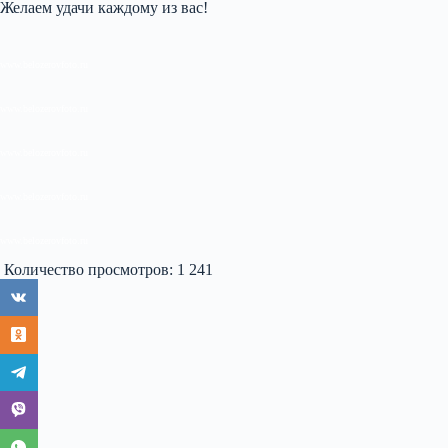
Желаем удачи каждому из вас!
www.belozerovfoto.ru
www.belozerovfoto.ru
www.belozerovfoto.ru
www.belozerovfoto.ru
www.belozerovfoto.ru
Количество просмотров:
1 241