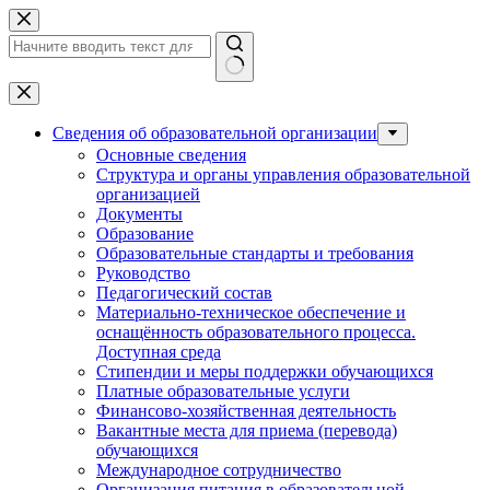
Перейти
к
сути
Ничего
не
найдено
Сведения об образовательной организации
Основные сведения
Структура и органы управления образовательной
организацией
Документы
Образование
Образовательные стандарты и требования
Руководство
Педагогический состав
Материально-техническое обеспечение и
оснащённость образовательного процесса.
Доступная среда
Стипендии и меры поддержки обучающихся
Платные образовательные услуги
Финансово-хозяйственная деятельность
Вакантные места для приема (перевода)
обучающихся
Международное сотрудничество
Организация питания в образовательной