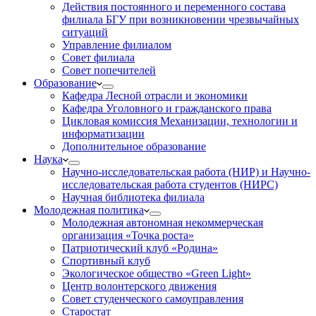
Действия постоянного и переменного состава
филиала БГУ при возникновении чрезвычайных
ситуаций
Управление филиалом
Совет филиала
Совет попечителей
Образование
Кафедра Лесной отрасли и экономики
Кафедра Уголовного и гражданского права
Цикловая комиссия Механизации, технологии и
информатизации
Дополнительное образование
Наука
Научно-исследовательская работа (НИР) и Научно-
исследовательская работа студентов (НИРС)
Научная библиотека филиала
Молодежная политика
Молодежная автономная некоммерческая
организация «Точка роста»
Патриотический клуб «Родина»
Спортивный клуб
Экологическое общество «Green Light»
Центр волонтерского движения
Совет студенческого самоуправления
Старостат