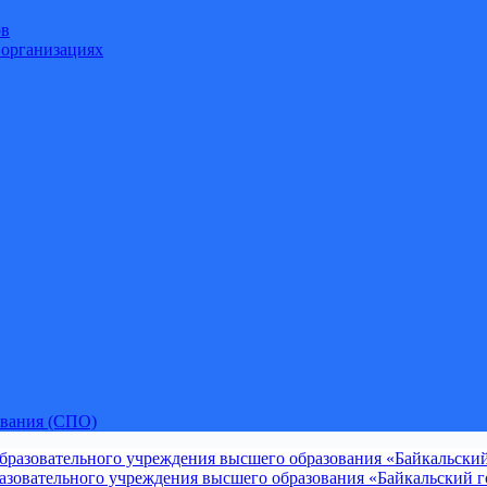
ов
 организациях
ования (СПО)
зовательного учреждения высшего образования «Байкальский го