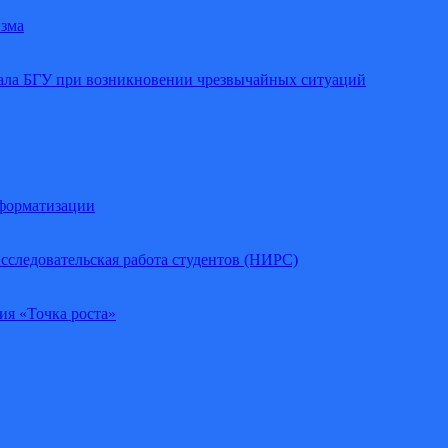
изма
иала БГУ при возникновении чрезвычайных ситуаций
нформатизации
сследовательская работа студентов (НИРС)
ия «Точка роста»