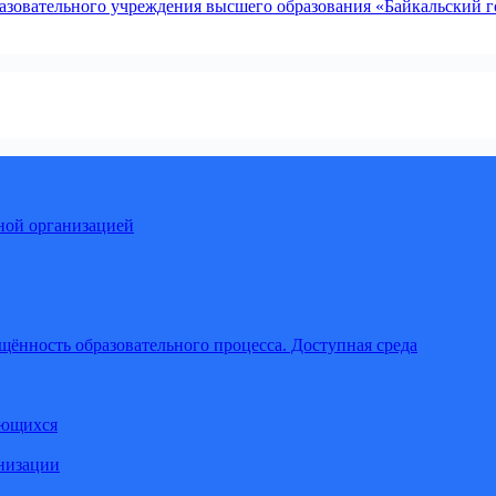
зовательного учреждения высшего образования «Байкальский го
ной организацией
щённость образовательного процесса. Доступная среда
ающихся
анизации