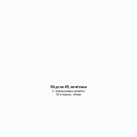
Неделя 49, нечётная
С понедельника начнётся
50-я неделя, чётная