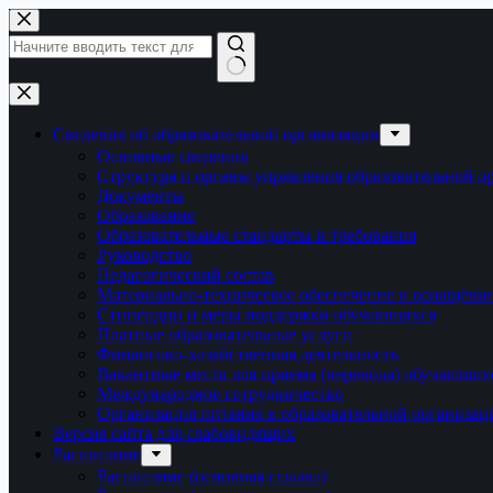
Перейти
к
сути
Ничего
не
найдено
Сведения об образовательной организации
Основные сведения
Структура и органы управления образовательной о
Документы
Образование
Образовательные стандарты и требования
Руководство
Педагогический состав
Материально-техническое обеспечение и оснащённос
Стипендии и меры поддержки обучающихся
Платные образовательные услуги
Финансово-хозяйственная деятельность
Вакантные места для приема (перевода) обучающих
Международное сотрудничество
Организация питания в образовательной организац
Версия сайта для слабовидящих
Расписание
Расписание (основная ссылка)