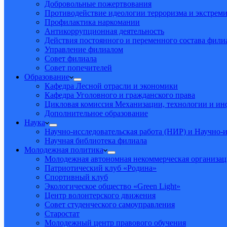
Добровольные пожертвования
Противодействие идеологии терроризма и экстрем
Профилактика наркомании
Антикоррупционная деятельность
Действия постоянного и переменного состава фил
Управление филиалом
Совет филиала
Совет попечителей
Образование
Кафедра Лесной отрасли и экономики
Кафедра Уголовного и гражданского права
Цикловая комиссия Механизации, технологии и и
Дополнительное образование
Наука
Научно-исследовательская работа (НИР) и Научно-и
Научная библиотека филиала
Молодежная политика
Молодежная автономная некоммерческая организац
Патриотический клуб «Родина»
Спортивный клуб
Экологическое общество «Green Light»
Центр волонтерского движения
Совет студенческого самоуправления
Старостат
Молодежный центр правового обучения