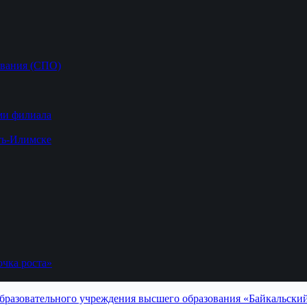
ования (СПО)
ми филиала
ть-Илимске
чка роста»