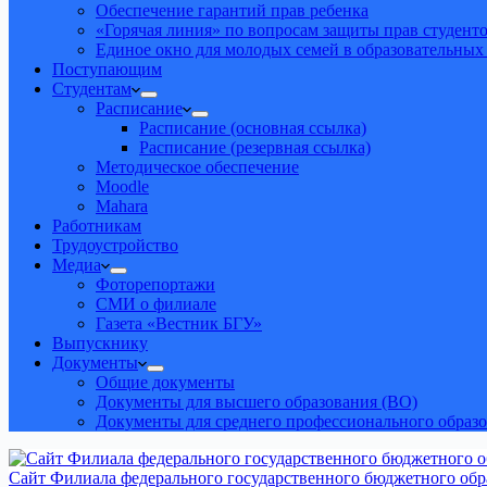
Обеспечение гарантий прав ребенка
«Горячая линия» по вопросам защиты прав студент
Единое окно для молодых семей в образовательных
Поступающим
Студентам
Расписание
Расписание (основная ссылка)
Расписание (резервная ссылка)
Методическое обеспечение
Moodle
Mahara
Работникам
Трудоустройство
Медиа
Фоторепортажи
СМИ о филиале
Газета «Вестник БГУ»
Выпускнику
Документы
Общие документы
Документы для высшего образования (ВО)
Документы для среднего профессионального образ
Сайт Филиала федерального государственного бюджетного обра