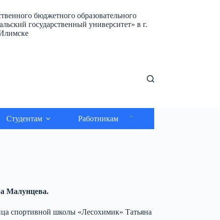
ственного бюджетного образовательного
льский государственный университет» в г.
-Илимске
Студентам
Работникам
Трудоустройство
Меди
ра Малунцева.
нница спортивной школы «Лесохимик» Татьяна