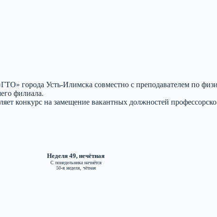
ТО» города Усть-Илимска совместно с преподавателем по физи
его филиала.
яет конкурс на замещение вакантных должностей профессорско-
Неделя 49, нечётная
С понедельника начнётся
50-я неделя, чётная