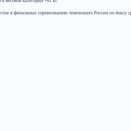
 в весовой категории +81 кг.
стие в финальных соревнованиях чемпионата России по боксу ср