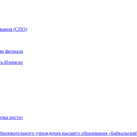
ования (СПО)
ми филиала
ть-Илимске
чка роста»