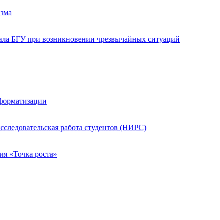
изма
иала БГУ при возникновении чрезвычайных ситуаций
нформатизации
сследовательская работа студентов (НИРС)
ия «Точка роста»