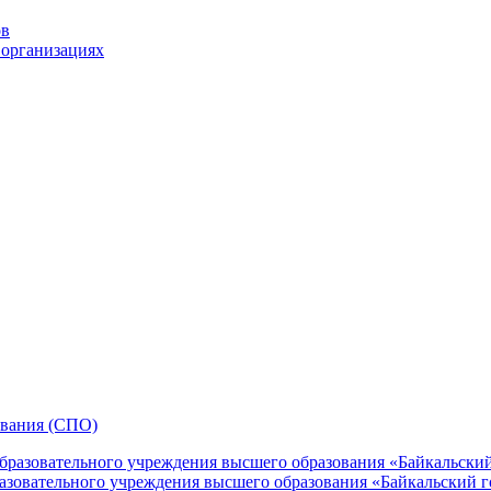
ов
 организациях
ования (СПО)
зовательного учреждения высшего образования «Байкальский го