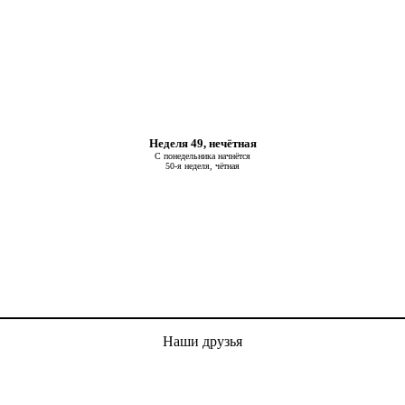
Неделя 49, нечётная
С понедельника начнётся
50-я неделя, чётная
Наши друзья