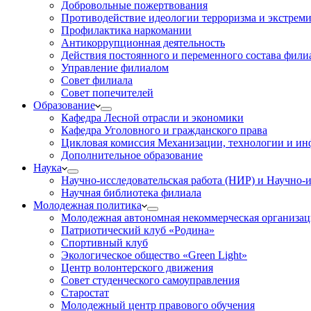
Добровольные пожертвования
Противодействие идеологии терроризма и экстрем
Профилактика наркомании
Антикоррупционная деятельность
Действия постоянного и переменного состава фил
Управление филиалом
Совет филиала
Совет попечителей
Образование
Кафедра Лесной отрасли и экономики
Кафедра Уголовного и гражданского права
Цикловая комиссия Механизации, технологии и и
Дополнительное образование
Наука
Научно-исследовательская работа (НИР) и Научно-и
Научная библиотека филиала
Молодежная политика
Молодежная автономная некоммерческая организац
Патриотический клуб «Родина»
Спортивный клуб
Экологическое общество «Green Light»
Центр волонтерского движения
Совет студенческого самоуправления
Старостат
Молодежный центр правового обучения