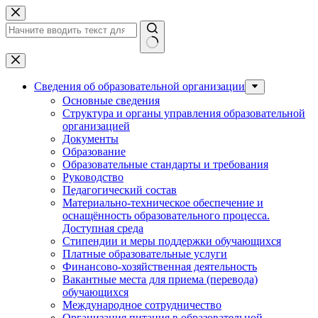
Перейти
к
сути
Ничего
не
найдено
Сведения об образовательной организации
Основные сведения
Структура и органы управления образовательной
организацией
Документы
Образование
Образовательные стандарты и требования
Руководство
Педагогический состав
Материально-техническое обеспечение и
оснащённость образовательного процесса.
Доступная среда
Стипендии и меры поддержки обучающихся
Платные образовательные услуги
Финансово-хозяйственная деятельность
Вакантные места для приема (перевода)
обучающихся
Международное сотрудничество
Организация питания в образовательной