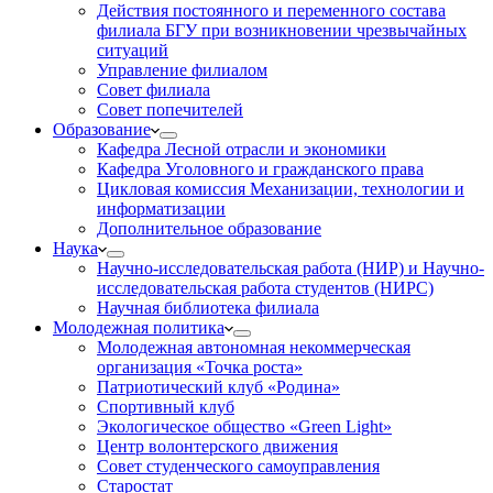
Действия постоянного и переменного состава
филиала БГУ при возникновении чрезвычайных
ситуаций
Управление филиалом
Совет филиала
Совет попечителей
Образование
Кафедра Лесной отрасли и экономики
Кафедра Уголовного и гражданского права
Цикловая комиссия Механизации, технологии и
информатизации
Дополнительное образование
Наука
Научно-исследовательская работа (НИР) и Научно-
исследовательская работа студентов (НИРС)
Научная библиотека филиала
Молодежная политика
Молодежная автономная некоммерческая
организация «Точка роста»
Патриотический клуб «Родина»
Спортивный клуб
Экологическое общество «Green Light»
Центр волонтерского движения
Совет студенческого самоуправления
Старостат