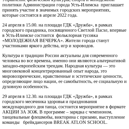
политики Администрации города Усть-Илимска приглашает
принять участие в значимых городских мероприятиях,
которые состоятся в апреле 2022 года.
24 апреля в 15.00. на площади ГДК «Дружба», в рамках
городского праздника, посвященного Светлой Пасхе, впервые
в Усть-Илимске состоится фольклорная тусовка
«МОЛОДЕЖНАЯ ВЕЧЕРКА». Жители города станут
участниками яркого действа, игр и хороводов.
Культура и традиции России актуальны для современного
человека во все времена, именно они являются альтернативой
западно-европейским трендам. Народная культура — это
многовековой концентрированный опыт народа, это
мировоззренческие, нравственные и эстетические ценности,
определяющие лицо нации, ее самобытность, ее социальную и
духовную особенность.
29 апреля в 12.30. на площади ГДК «Дружба», в рамках
городского месячника здоровья и празднования
международного дня танца, состоится мероприятие в формате
АКЦИИ ЗА ЗОЖ. В программе – зарядка с чемпионом,
танцевальные флешмобы, викторина с призами, выступление
команды брейкдансеров BREAK ATLON SCHOOL.