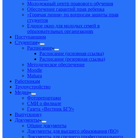
Молодежный центр правового обучения
Обеспечение гарантий прав ребенка
«Горячая линия» по вопросам защиты прав
студентов
Единое окно для молодых семей в
образовательных организациях
Поступающим
Студентам
Расписание
Расписание (основная ссылка)
Расписание (резервная ссылка)
Методическое обеспечение
Moodle
Mahara
Работникам
Трудоустройство
Медиа
Фоторепортажи
СМИ о филиале
Газета «Вестник БГУ»
Выпускнику
Документы
Общие документы
Документы для высшего образования (ВО)
Документы для среднего профессионального