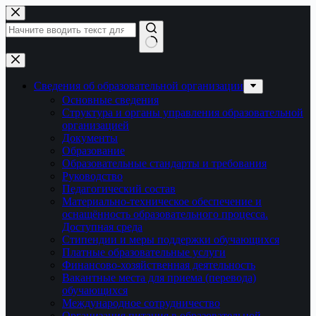
Перейти
к
сути
Ничего
не
найдено
Сведения об образовательной организации
Основные сведения
Структура и органы управления образовательной
организацией
Документы
Образование
Образовательные стандарты и требования
Руководство
Педагогический состав
Материально-техническое обеспечение и
оснащённость образовательного процесса.
Доступная среда
Стипендии и меры поддержки обучающихся
Платные образовательные услуги
Финансово-хозяйственная деятельность
Вакантные места для приема (перевода)
обучающихся
Международное сотрудничество
Организация питания в образовательной