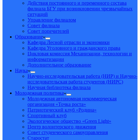
Действия постоянного и переменного состава
филиала БГУ при возникновении чрезвычайных
ситуаций
Управление филиалом
Совет филиала
Совет попечителей
Образование
Кафедра Лесной отрасли и экономики
Кафедра Уголовного и гражданского права
Цикловая комиссия Механизации, технологии и
информатизации
Дополнительное образование
Наука
Научно-исследовательская работа (НИР) и Научно-
исследовательская работа студентов (НИРС)
Научная библиотека филиала
Молодежная политика
Молодежная автономная некоммерческая
организация «Точка роста»
Патриотический клуб «Родина»
Спортивный клуб
Экологическое общество «Green Light»
Центр волонтерского движения
Совет студенческого самоуправления
Старостат