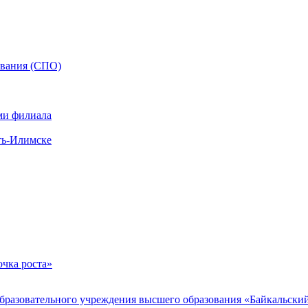
ования (СПО)
ми филиала
ть-Илимске
чка роста»