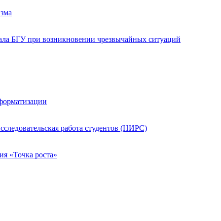
изма
иала БГУ при возникновении чрезвычайных ситуаций
нформатизации
сследовательская работа студентов (НИРС)
ия «Точка роста»