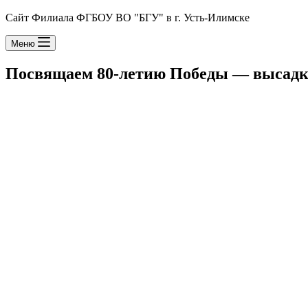
Сайт Филиала ФГБОУ ВО "БГУ" в г. Усть-Илимске
Меню
Посвящаем 80-летию Победы — высадка б
oplus_32
oplus_32
oplus_32
oplus_32
oplus_32