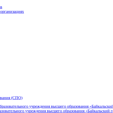
ов
 организациях
ования (СПО)
зовательного учреждения высшего образования «Байкальский го