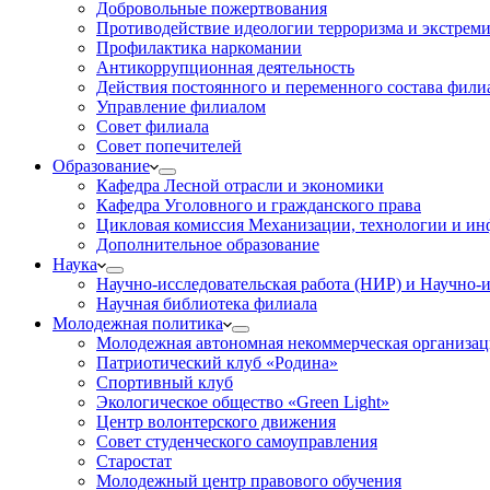
Добровольные пожертвования
Противодействие идеологии терроризма и экстрем
Профилактика наркомании
Антикоррупционная деятельность
Действия постоянного и переменного состава фил
Управление филиалом
Совет филиала
Совет попечителей
Образование
Кафедра Лесной отрасли и экономики
Кафедра Уголовного и гражданского права
Цикловая комиссия Механизации, технологии и и
Дополнительное образование
Наука
Научно-исследовательская работа (НИР) и Научно-и
Научная библиотека филиала
Молодежная политика
Молодежная автономная некоммерческая организац
Патриотический клуб «Родина»
Спортивный клуб
Экологическое общество «Green Light»
Центр волонтерского движения
Совет студенческого самоуправления
Старостат
Молодежный центр правового обучения