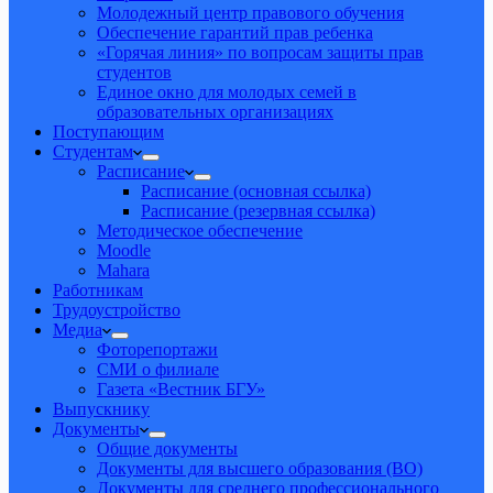
Молодежный центр правового обучения
Обеспечение гарантий прав ребенка
«Горячая линия» по вопросам защиты прав
студентов
Единое окно для молодых семей в
образовательных организациях
Поступающим
Студентам
Расписание
Расписание (основная ссылка)
Расписание (резервная ссылка)
Методическое обеспечение
Moodle
Mahara
Работникам
Трудоустройство
Медиа
Фоторепортажи
СМИ о филиале
Газета «Вестник БГУ»
Выпускнику
Документы
Общие документы
Документы для высшего образования (ВО)
Документы для среднего профессионального