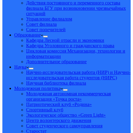
Действия постоянного и переменного состава
филиала БГУ при возникновении чрезвычайных
ситуаций
Управление филиалом
Совет филиала
Совет попечителей
Образование
Кафедра Лесной отрасли и экономики
Кафедра Уголовного и гражданского права
Цикловая комиссия Механизации, технологии и
информатизации
Дополнительное образование
Наука
Научно-исследовательская работа (НИР) и Научно-
исследовательская работа студентов (НИРС)
Научная библиотека филиала
Молодежная политика
Молодежная автономная некоммерческая
организация «Точка роста»
Патриотический клуб «Родина»
Спортивный клуб
Экологическое общество «Green Light»
Центр волонтерского движения
Совет студенческого самоуправления
Старостат