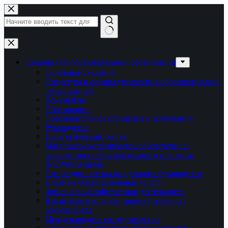
Перейти
к
сути
Ничего
не
найдено
Сведения об образовательной организации
Основные сведения
Структура и органы управления образовательной
организацией
Документы
Образование
Образовательные стандарты и требования
Руководство
Педагогический состав
Материально-техническое обеспечение и
оснащённость образовательного процесса.
Доступная среда
Стипендии и меры поддержки обучающихся
Платные образовательные услуги
Финансово-хозяйственная деятельность
Вакантные места для приема (перевода)
обучающихся
Международное сотрудничество
Организация питания в образовательной