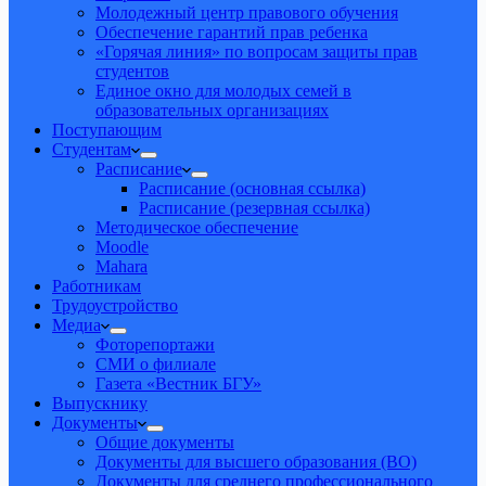
Молодежный центр правового обучения
Обеспечение гарантий прав ребенка
«Горячая линия» по вопросам защиты прав
студентов
Единое окно для молодых семей в
образовательных организациях
Поступающим
Студентам
Расписание
Расписание (основная ссылка)
Расписание (резервная ссылка)
Методическое обеспечение
Moodle
Mahara
Работникам
Трудоустройство
Медиа
Фоторепортажи
СМИ о филиале
Газета «Вестник БГУ»
Выпускнику
Документы
Общие документы
Документы для высшего образования (ВО)
Документы для среднего профессионального