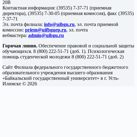
20В
Контактная информация: (39535) 7-37-71 (приемная
директора), (39535) 7-30-05 (приемная комиссия), факс (39535)
7-37-71
Эл. почта филиала:
info@uibgu.ru
, эл. почта приемной
комиссии:
priem@uifbguep.ru
, эл. почта
вебмастера:
admin@uibgu.ru
Горячая линия.
Обеспечение правовой и социальной защиты
обучающихся. 8 (800) 222-51-71 (доб. 1). Психологическая
помощь студенческой молодежи 8 (800) 222-51-71 (доб. 2)
Сайт Филиала федерального государственного бюджетного
образовательного учреждения высшего образования
«Байкальский государственный университет» в г. Усть-
Илимске © 2026