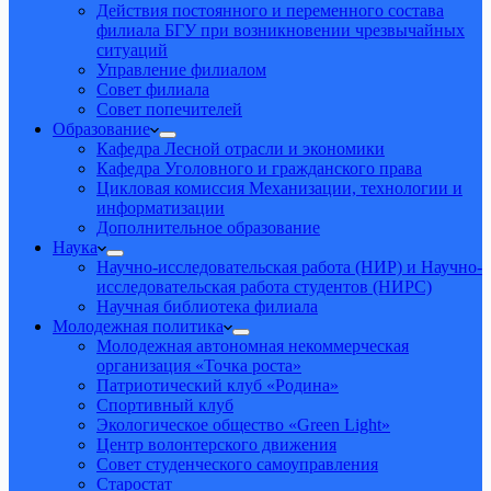
Действия постоянного и переменного состава
филиала БГУ при возникновении чрезвычайных
ситуаций
Управление филиалом
Совет филиала
Совет попечителей
Образование
Кафедра Лесной отрасли и экономики
Кафедра Уголовного и гражданского права
Цикловая комиссия Механизации, технологии и
информатизации
Дополнительное образование
Наука
Научно-исследовательская работа (НИР) и Научно-
исследовательская работа студентов (НИРС)
Научная библиотека филиала
Молодежная политика
Молодежная автономная некоммерческая
организация «Точка роста»
Патриотический клуб «Родина»
Спортивный клуб
Экологическое общество «Green Light»
Центр волонтерского движения
Совет студенческого самоуправления
Старостат