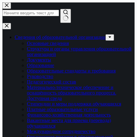
Перейти
к
сути
Ничего
не
найдено
Сведения об образовательной организации
Основные сведения
Структура и органы управления образовательной
организацией
Документы
Образование
Образовательные стандарты и требования
Руководство
Педагогический состав
Материально-техническое обеспечение и
оснащённость образовательного процесса.
Доступная среда
Стипендии и меры поддержки обучающихся
Платные образовательные услуги
Финансово-хозяйственная деятельность
Вакантные места для приема (перевода)
обучающихся
Международное сотрудничество
Организация питания в образовательной